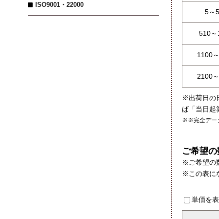
ISO9001・22000
5～
510～
1100
2100
※出荷日の
ば「当日起
※※完全デー
ご希望の
※ご希望の
※この表に
単価を表