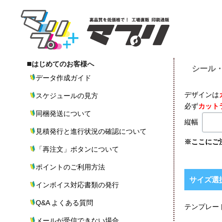
■
はじめてのお客様へ
シール・
データ作成ガイド
デザインは
スケジュールの見方
必ず
カット
同梱発送について
縦幅
見積発行と進行状況の確認について
※ここにご
「再注文」ボタンについて
ポイントのご利用方法
サイズ選
インボイス対応書類の発行
Q&A よくある質問
テンプレー
メールが受信できない場合