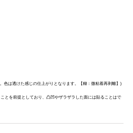
。色は透けた感じの仕上がりとなります。【糊：微粘着再剥離】)
ることを前提としており、凸凹やザラザラした面には貼ることはで