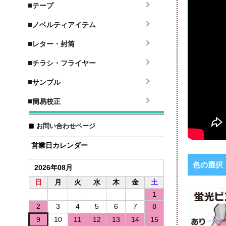
■
テープ
■
ノベルティアイテム
■
レター・封筒
■
チラシ・フライヤー
■
サンプル
■
簡易校正
お問い合わせページ
営業日カレンダー
色の選択
2026年08月
日
月
火
水
木
金
土
1
2
3
4
5
6
7
8
9
10
11
12
13
14
15