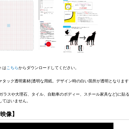
トは
こちら
からダウンロードしてください。
ァタック透明素材(透明な用紙。デザイン時の白い箇所が透明となります
(ガラスや大理石、タイル、自動車のボディー、スチール家具など)に貼
してはいません。
考映像】