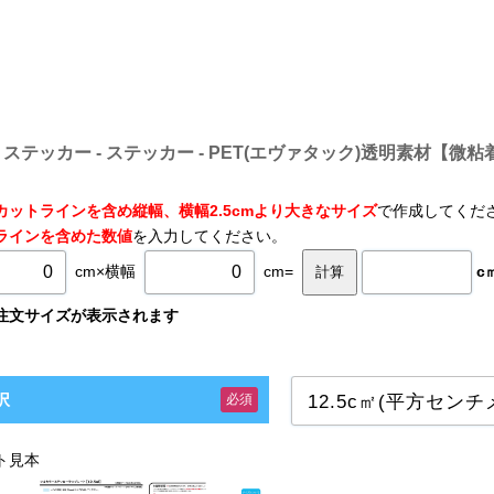
ステッカー - ステッカー - PET(エヴァタック)透明素材【微
カットラインを含め縦幅、横幅2.5cmより大きなサイズ
で作成してくだ
ラインを含めた数値
を入力してください。
cm×横幅
cm=
c
注文サイズが表示されます
択
必須
ト見本