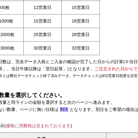
500枚
12営業日
15営業日
1000枚
15営業日
18営業日
～2000枚
25営業日
28営業日
～3000枚
30営業日
33営業日
日数は、完全データ入稿とご入金の確認が完了した日からの計算(※当
算」、当日午後以降は「翌日起算」)となります。
ご注文された日からで
タとは弊社データチェック終了済みデータ。データチェックは約2営業日程度を目
数量を選択してください。
数量と同ラインの金額を選択すると次のページへ進みます。
ない数量、ページに無い仕様は
別注
となります。別注をご希望の場合
示(
価格に消費税は含まれております
)