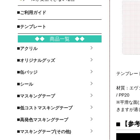
■
ご利用ガイド
■
テンプレート
◆◆ 商品一覧 ◆◆
■
アクリル
■
オリジナルグッズ
■
缶バッジ
テンプレー
■
シール
材質：エヴ
/ PP20
■
マスキングテープ
※平滑な面
■
低コストマスキングテープ
きますが適
■
高発色マスキングテープ
【参
■
マスキングテープ(その他)