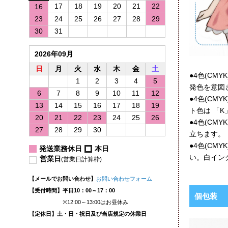
17
18
19
20
21
22
16
23
24
25
26
27
28
29
30
31
2026年09月
日
月
火
水
木
金
土
●4色(C
1
2
3
4
5
発色を意図
6
7
8
9
10
11
12
●4色(C
13
14
15
16
17
18
19
ト色は 「
20
21
22
23
24
25
26
●4色(C
27
28
29
30
立ちます。
●4色(C
発送業務休日
本日
い。白イン
営業日
(営業日計算枠)
【メールでお問い合わせ】
お問い合わせフォーム
【受付時間】平日10：00～17：00
個包装
※12:00～13:00はお昼休み
【定休日】土・日・祝日及び当店規定の休業日