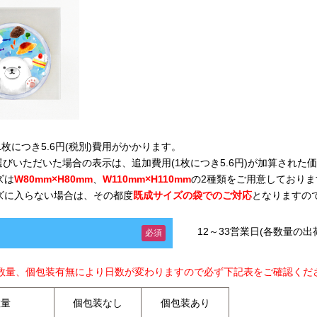
枚につき5.6円(税別)費用がかかります。
お選びいただいた場合の表示は、追加費用(1枚につき5.6円)が加算された
ズは
W80mm×H80mm
、
W110mm×H110mm
の2種類をご用意しておりま
ズに入らない場合は、その都度
既成サイズの袋でのご対応
となりますの
12～33営業日(各数量の
必須
数量、個包装有無により日数が変わりますので必ず下記表をご確認くだ
数量
個包装なし
個包装あり